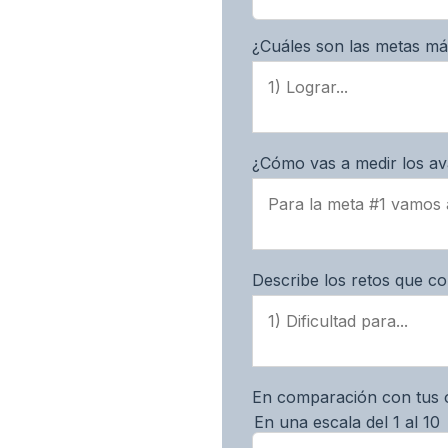
¿Cuáles son las metas má
¿Cómo vas a medir los av
Describe los retos que c
En comparación con tus ot
En una escala del 1 al 10