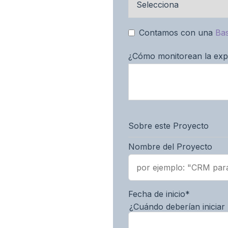
Contamos con una
Ba
¿Cómo monitorean la exp
Sobre este Proyecto
Nombre del Proyecto
Fecha de inicio
*
¿Cuándo deberían iniciar 