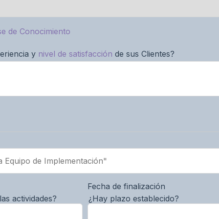
se de Conocimiento
eriencia y
nivel de satisfacción
de sus Clientes?
Fecha de finalización
las actividades?
¿Hay plazo establecido?