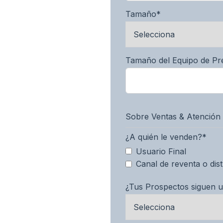
Tamaño
*
Tamaño del Equipo de Pr
Sobre Ventas & Atención a
¿A quién le venden?
*
Usuario Final
Canal de reventa o dis
¿Tus Prospectos siguen 