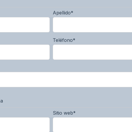
Apellido
*
Teléfono
*
sa
Sitio web
*