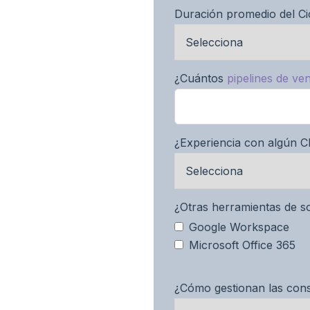
Duración promedio del Ci
¿Cuántos
pipelines de ve
¿Experiencia con algún 
¿Otras herramientas de so
Google Workspace
Microsoft Office 365
¿Cómo gestionan las cons