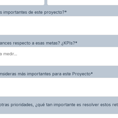
s importantes de este proyecto?
*
ances respecto a esas metas? ¿KPIs?
*
onsideras más importantes para este Proyecto
*
ras prioridades, ¿qué tan importante es resolver estos re